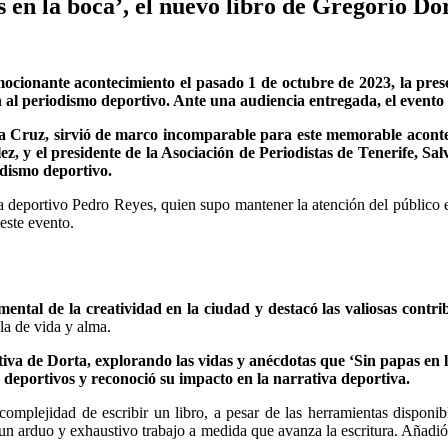
 en la boca’, el nuevo libro de Gregorio Do
mocionante acontecimiento el pasado 1 de octubre de 2023, la presen
al periodismo deportivo. Ante una audiencia entregada, el evento f
 la Cruz, sirvió de marco incomparable para este memorable acontec
ez, y el presidente de la Asociación de Periodistas de Tenerife, Sal
odismo deportivo.
ta deportivo Pedro Reyes, quien supo mantener la atención del público
este evento.
ntal de la creatividad en la ciudad y destacó las valiosas contrib
la de vida y alma.
tiva de Dorta, explorando las vidas y anécdotas que ‘Sin papas en 
s deportivos y reconoció su impacto en la narrativa deportiva.
omplejidad de escribir un libro, a pesar de las herramientas disponibl
un arduo y exhaustivo trabajo a medida que avanza la escritura. Añadió q