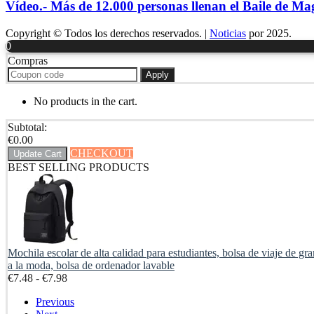
Vídeo.- Más de 12.000 personas llenan el Baile de 
Copyright © Todos los derechos reservados.
|
Noticias
por 2025.
0
Compras
Apply
No products in the cart.
Subtotal:
€
0.00
CHECKOUT
Update Cart
BEST SELLING PRODUCTS
Mochila escolar de alta calidad para estudiantes, bolsa de viaje de gr
a la moda, bolsa de ordenador lavable
Rango
€
7.48
-
€
7.98
de
Previous
precios: