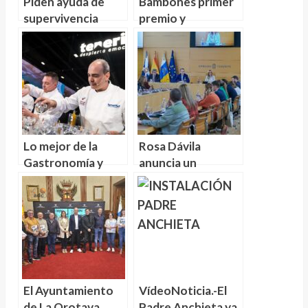
Piden ayuda de
Bambones primer
supervivencia
premio y
junto a los
Trapaceros
animales
segundo de
evacuados de
interpretación en
zonas de peligro
el concurso de
por el incendio en
Murgas en Santa
Tenerife
Cruz de Tenerife
Lo mejor de la
Rosa Dávila
Gastronomía y
anuncia un
productos de
“Heliodoro
Tenerife del 29 al
Rodríguez López
31 de Enero en
de Primera
Madrid Fusión
División para un
equipo del siglo
XXI”
El Ayuntamiento
VídeoNoticia.-El
de La Orotava
Padre Anchieta ya