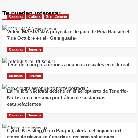
Te pueden interesar
Canarias
Cultura
Gran Canaria
Vídeo.-MASDANZA proyecta el legado de Pina Bausch el
7 de Octubre en el «Guiniguada»
Canarias
Tenerife
Tenerife incorpora drones acuáticos rescates en el litoral
Sucesos
Tenerife
La Policía Nacional detiene en el aeropuerto de Tenerife-
Norte a una persona por tráfico de sustancias
estupefacientes
Canarias
Tenerife
Cybell Kiessling,(Loro Parque), alerta del impacto del
cierre de playas en Canarias y reclama soluciones