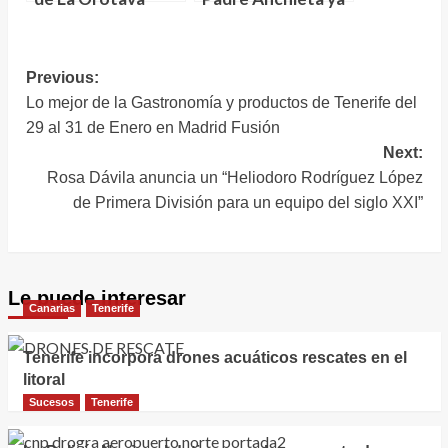
edita una revista
está en su nuevo
sobre el
emplazamiento
patrimonio local
«caminando a su
Navegación
Previous:
destino y mirando
Lo mejor de la Gastronomía y productos de Tenerife del
de
a La Laguna»
29 al 31 de Enero en Madrid Fusión
entradas
Next:
Rosa Dávila anuncia un “Heliodoro Rodríguez López
de Primera División para un equipo del siglo XXI”
Le puede interesar
Canarias
Tenerife
Tenerife incorpora drones acuáticos rescates en el
litoral
Sucesos
Tenerife