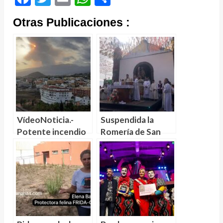
Otras Publicaciones :
VídeoNoticia.-
Suspendida la
Potente incendio
Romería de San
en Tenerife
Roque en
amenaza con
Garachico de
extenderse por la
manera preventiva
dorsal de la isla
por el potente
fuego forestal en
Tenerife