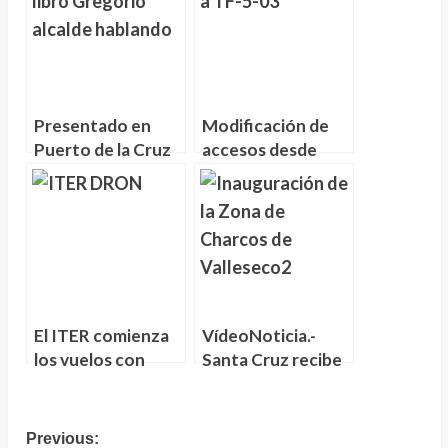
La Esperanza
Lomo La Jara
afectadas por el
incendio
Presentado en
Modificación de
Puerto de la Cruz
accesos desde
‘Sin papas en la
Guamasa a TF-5
boca’, el nuevo
para mejorar la
libro de Gregorio
movilidad a partir
Dorta
del Miércoles
El ITER comienza
VídeoNoticia.-
los vuelos con
Santa Cruz recibe
dron del proyecto
y abre al público la
PERSEO para
nueva zona de
monitorizar el
baño de Los
Navegación
Previous: