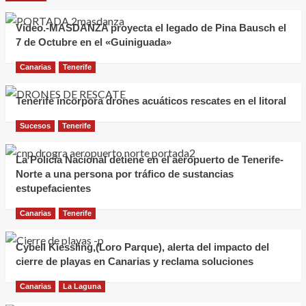
Vídeo.-MASDANZA proyecta el legado de Pina Bausch el
7 de Octubre en el «Guiniguada»
Canarias
Tenerife
Tenerife incorpora drones acuáticos rescates en el litoral
Sucesos
Tenerife
La Policía Nacional detiene en el aeropuerto de Tenerife-
Norte a una persona por tráfico de sustancias
estupefacientes
Canarias
Tenerife
Cybell Kiessling,(Loro Parque), alerta del impacto del
cierre de playas en Canarias y reclama soluciones
Canarias
La Laguna