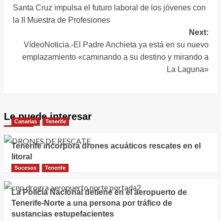
ecosistema marino
Charcos, en el
Santa Cruz impulsa el futuro laboral de los jóvenes con
de
litoral de Valleseco
la II Muestra de Profesiones
entradas
Next:
VídeoNoticia.-El Padre Anchieta ya está en su nuevo
emplazamiento «caminando a su destino y mirando a
La Laguna»
Le puede interesar
Canarias
Tenerife
Tenerife incorpora drones acuáticos rescates en el
litoral
Sucesos
Tenerife
La Policía Nacional detiene en el aeropuerto de
Tenerife-Norte a una persona por tráfico de
sustancias estupefacientes