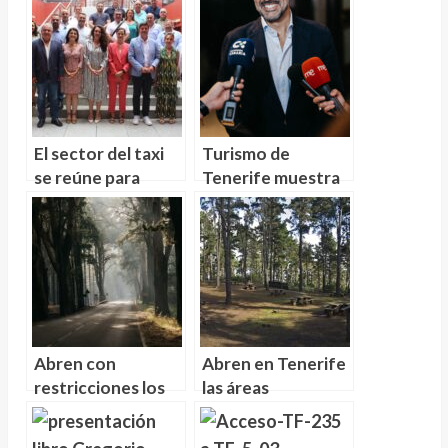
El sector del taxi
Turismo de
se reúne para
Tenerife muestra
combatir la
la isla y las bicis de
implantación de
Rose Bike ante 20
UBER
millones de
personas
Abren con
Abren en Tenerife
restricciones los
las áreas
accesos al Teide
recreativas de Las
por La Orotava y
Raices, Chanajiga y