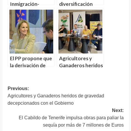
Inmigración-
diversificación
Canarias. Santiago
económica en las
Abascal: «Son
Islas Canarias
culpables las
mafias que trafican
con personas»
El PP propone que
Agricultores y
la derivación de
Ganaderos heridos
menores
de gravedad
inmigrantes a
decepcionados
otras
con el Gobierno
Navegación
Previous:
comunidades se
Agricultores y Ganaderos heridos de gravedad
de
haga bajo criterios
decepcionados con el Gobierno
entradas
objetivos,
Next:
equitativos y
El Cabildo de Tenerife impulsa obras para paliar la
cuantificables
sequía por más de 7 millones de Euros