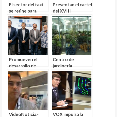
El sector del taxi
Presentan el cartel
se reúne para
del XVIII
combatir la
RallySprint Atogo
implantación de
– Trofeo
UBER
Archiauto Ford
Promueven el
Centro de
desarrollo de
jardinería
centrales
Hermanos Dóniz
geotermoeléctricas
creando espacios
en Canarias como
naturales únicos
fuente de energía
limpia más barata
VideoNoticia.-
VOX impulsa la