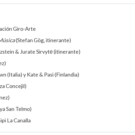
ación Giro-Arte
Música
(Stefan Gög, itinerante)
stein & Jurate Sirvytė (itinerante)
ez)
n (Italia) y Kate & Pasi (Finlandia)
a Concejil)
nez)
aya San Telmo)
ipi La Canalla