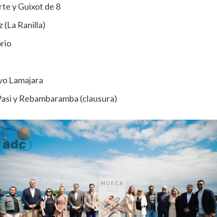
te y Guixot de 8
 (La Ranilla)
rio
ivo Lamajara
& Pasi y Rebambaramba (clausura)