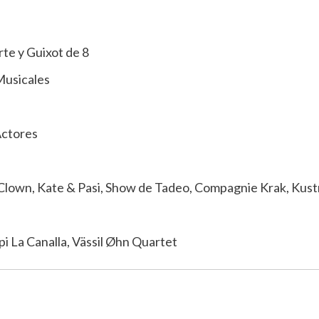
te y Guixot de 8
 Musicales
Actores
 Clown, Kate & Pasi, Show de Tadeo, Compagnie Krak, Kust
pi La Canalla, Vässil Øhn Quartet