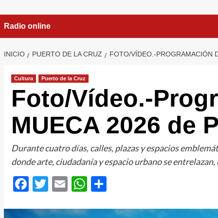
Radio online
INICIO
PUERTO DE LA CRUZ
FOTO/VÍDEO.-PROGRAMACIÓN DE
Cultura
Puerto de la Cruz
Foto/Vídeo.-Progr
MUECA 2026 de Pu
Durante cuatro días, calles, plazas y espacios emblemát
donde arte, ciudadanía y espacio urbano se entrelazan,
Facebook
Twitter
Email
WhatsApp
Compartir