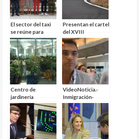
El sector del taxi
Presentan el cartel
se reúne para
del XVIII
combatir la
RallySprint Atogo
implantación de
– Trofeo
UBER
Archiauto Ford
Centro de
VideoNoticia.-
jardinería
Inmigración-
Hermanos Dóniz
Canarias. Santiago
creando espacios
Abascal: «Son
naturales únicos
culpables las
mafias que trafican
con personas»