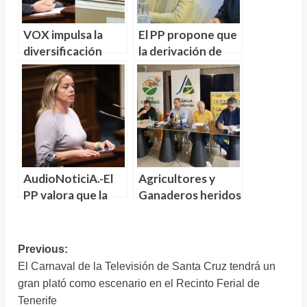
VOX impulsa la
El PP propone que
diversificación
la derivación de
económica en las
menores
Islas Canarias
inmigrantes a
otras
comunidades se
haga bajo criterios
objetivos,
equitativos y
AudioNoticiA.-El
Agricultores y
cuantificables
PP valora que la
Ganaderos heridos
regulación del uso
de gravedad
de los móviles en
decepcionados
las aulas se haya
con el Gobierno
Navegación
Previous:
hecho con el
El Carnaval de la Televisión de Santa Cruz tendrá un
de
consenso de la
gran plató como escenario en el Recinto Ferial de
entradas
comunidad
Tenerife