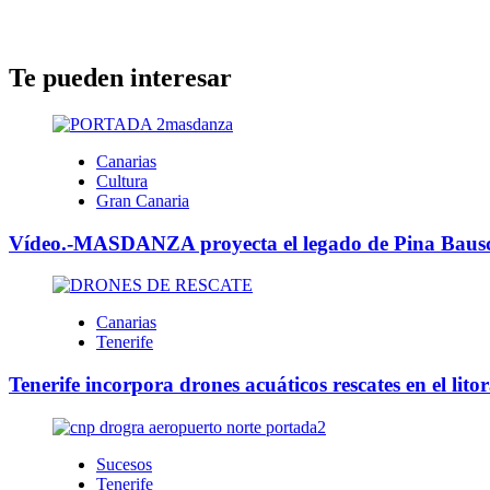
Te pueden interesar
Canarias
Cultura
Gran Canaria
Vídeo.-MASDANZA proyecta el legado de Pina Bausch
Canarias
Tenerife
Tenerife incorpora drones acuáticos rescates en el litor
Sucesos
Tenerife