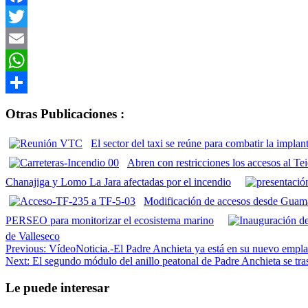
Facebook
Twitter
Email
WhatsApp
Compartir
Otras Publicaciones :
El sector del taxi se reúne para combatir la impl
Abren con restricciones los accesos al T
Chanajiga y Lomo La Jara afectadas por el incendio
Modificación de accesos desde Guamas
PERSEO para monitorizar el ecosistema marino
de Valleseco
Navegación
Previous:
VídeoNoticia.-El Padre Anchieta ya está en su nuevo empl
Next:
El segundo módulo del anillo peatonal de Padre Anchieta se tra
de
entradas
Le puede interesar