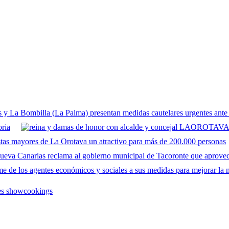
 y La Bombilla (La Palma) presentan medidas cautelares urgentes ante
oria
stas mayores de La Orotava un atractivo para más de 200.000 personas
ueva Canarias reclama al gobierno municipal de Tacoronte que aprovech
e de los agentes económicos y sociales a sus medidas para mejorar la 
res showcookings