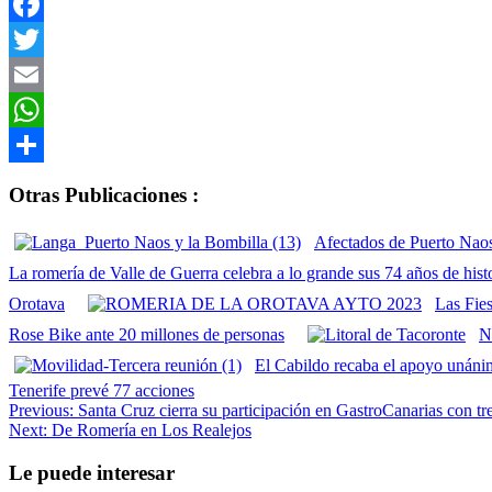
Facebook
Twitter
Email
WhatsApp
Compartir
Otras Publicaciones :
Afectados de Puerto Naos
La romería de Valle de Guerra celebra a lo grande sus 74 años de hist
Orotava
Las Fie
Rose Bike ante 20 millones de personas
N
El Cabildo recaba el apoyo unánim
Tenerife prevé 77 acciones
Navegación
Previous:
Santa Cruz cierra su participación en GastroCanarias con t
Next:
De Romería en Los Realejos
de
entradas
Le puede interesar