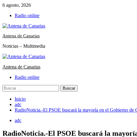
Saltar
6 agosto, 2026
al
Radio online
contenido
Antena de Canarias
Noticias – Multimedia
Menú
primario
Antena de Canarias
Radio online
Buscar:
Inicio
adc
RadioNoticia.-El PSOE buscará la mayoría en el Gobierno de Cana
adc
RadioNoticia.-El PSOE buscará la mayoría e