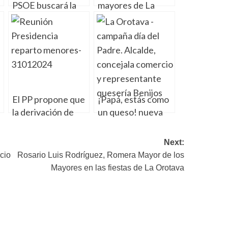
PSOE buscará la
mayores de La
mayoría en el
Orotava ofrecen
o
Gobierno de
festivales
Canarias con las
folclóricos este fin
fuerzas políticas de
de semana
las islas
El PP propone que
¡Papá, estás como
la derivación de
un queso! nueva
menores
campaña comercial
inmigrantes a otras
por el Día del
Next:
comunidades se
Padre
cio
Rosario Luis Rodríguez, Romera Mayor de los
haga bajo criterios
Mayores en las fiestas de La Orotava
objetivos,
equitativos y
cuantificables