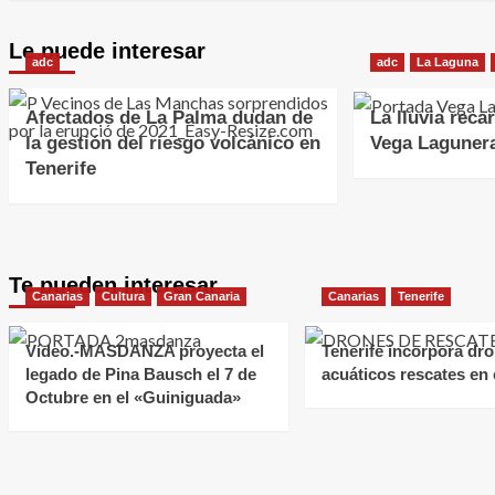
Le puede interesar
adc
adc
La Laguna
Afectados de La Palma dudan de
La lluvia reca
la gestión del riesgo volcánico en
Vega Laguner
Tenerife
Te pueden interesar
Canarias
Cultura
Gran Canaria
Canarias
Tenerife
Vídeo.-MASDANZA proyecta el
Tenerife incorpora dr
legado de Pina Bausch el 7 de
acuáticos rescates en e
Octubre en el «Guiniguada»