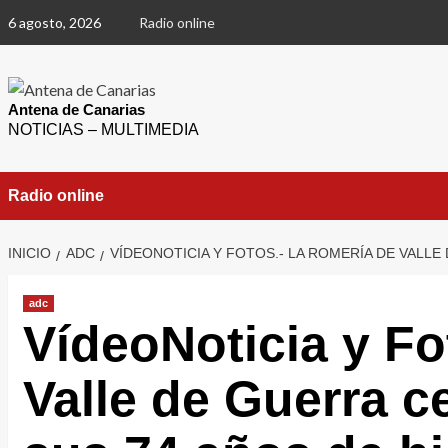
Saltar
6 agosto, 2026
Radio online
al
contenido
Antena de Canarias
NOTICIAS – MULTIMEDIA
Radio online
INICIO
ADC
VÍDEONOTICIA Y FOTOS.- LA ROMERÍA DE VALLE
adc
VídeoNoticia y Fo
Valle de Guerra c