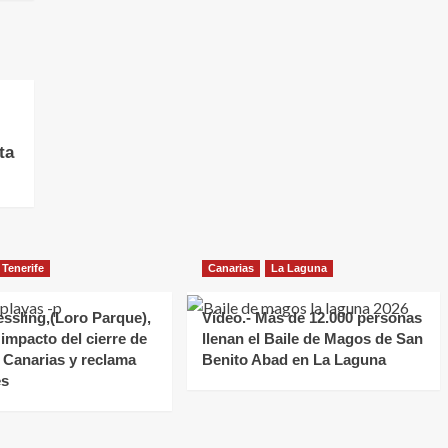
ta
Tenerife
Canarias
La Laguna
essling,(Loro Parque),
Vídeo.- Más de 12.000 personas
 impacto del cierre de
llenan el Baile de Magos de San
 Canarias y reclama
Benito Abad en La Laguna
es