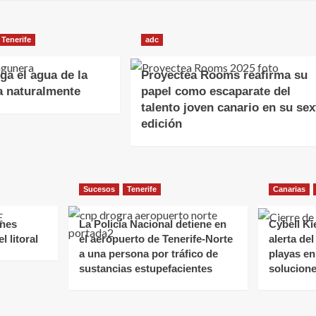
Tenerife
adc
rga el agua de la
Proyectea Rooms reafirma su
a naturalmente
papel como escaparate del
talento joven canario en su sex
edición
Sucesos
Tenerife
Canarias
ones
La Policía Nacional detiene en
Cybell Ki
l litoral
el aeropuerto de Tenerife-Norte
alerta del
a una persona por tráfico de
playas en
sustancias estupefacientes
solucion