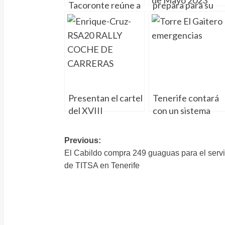
Tacoronte reúne a
prepara para su
los afectados por
baile de magos y
el tercer carril de la
romería mostrand
Autopista TF-5
el buen uso del
traje típico
Presentan el cartel
Tenerife contará
del XVIII
con un sistema
RallySprint Atogo –
detección
Trofeo Archiauto
«inteligente» de
Navegación
Previous:
Ford
emergencias
El Cabildo compra 249 guaguas para el servi
de
de TITSA en Tenerife
entradas