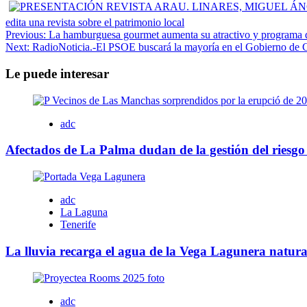
edita una revista sobre el patrimonio local
Navegación
Previous:
La hamburguesa gourmet aumenta su atractivo y programa 
Next:
RadioNoticia.-El PSOE buscará la mayoría en el Gobierno de Cana
de
entradas
Le puede interesar
adc
Afectados de La Palma dudan de la gestión del riesgo 
adc
La Laguna
Tenerife
La lluvia recarga el agua de la Vega Lagunera natur
adc