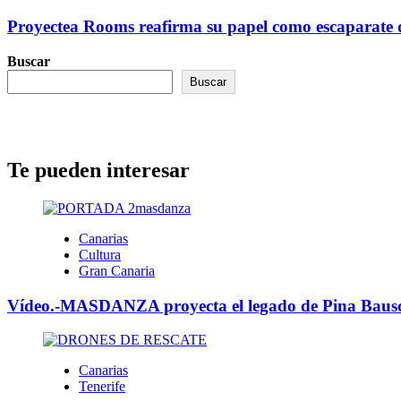
Proyectea Rooms reafirma su papel como escaparate de
Buscar
Buscar
Te pueden interesar
Canarias
Cultura
Gran Canaria
Vídeo.-MASDANZA proyecta el legado de Pina Bausch
Canarias
Tenerife