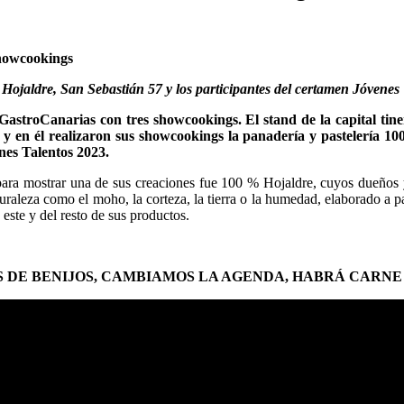
showcookings
% Hojaldre, San Sebastián 57 y los participantes del certamen Jóvene
 GastroCanarias con tres showcookings. El stand de la capital t
y en él realizaron sus showcookings la panadería y pastelería 10
nes Talentos 2023.
 para mostrar una de sus creaciones fue 100 % Hojaldre, cuyos dueños
raleza como el moho, la corteza, la tierra o la humedad, elaborado a par
este y del resto de sus productos.
S DE BENIJOS, CAMBIAMOS LA AGENDA, HABRÁ CARNE