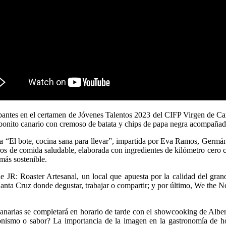
cipantes en el certamen de Jóvenes Talentos 2023 del CIFP Virgen de Ca
e bonito canario con cremoso de batata y chips de papa negra acompañad
arla “El bote, cocina sana para llevar”, impartida por Eva Ramos, Ger
os de comida saludable, elaborada con ingredientes de kilómetro cero 
 más sostenible.
de JR: Roaster Artesanal, un local que apuesta por la calidad del gr
anta Cruz donde degustar, trabajar o compartir; y por último, We the Nor
anarias se completará en horario de tarde con el showcooking de Albert
donismo o sabor? La importancia de la imagen en la gastronomía de