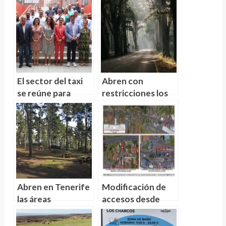
El sector del taxi
Abren con
se reúne para
restricciones los
combatir la
accesos al Teide
implantación de
por La Orotava y
UBER
La Esperanza
Abren en Tenerife
Modificación de
las áreas
accesos desde
recreativas de Las
Guamasa a TF-5
Raices, Chanajiga y
para mejorar la