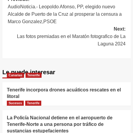
Navegación
(Tenerife)
AudioNoticia.- Leopoldo Afonso, PP, elegido nuevo
de
Alcalde de Puerto de la Cruz al prosperar la censura a
entradas
Marco Gonzalez,PSOE
Next:
Las fotos premiadas en el Maratón fotografico de La
Laguna 2024
Le puede interesar
Canarias
Tenerife
Tenerife incorpora drones acuáticos rescates en el
litoral
Sucesos
Tenerife
La Policía Nacional detiene en el aeropuerto de
Tenerife-Norte a una persona por tráfico de
sustancias estupefacientes