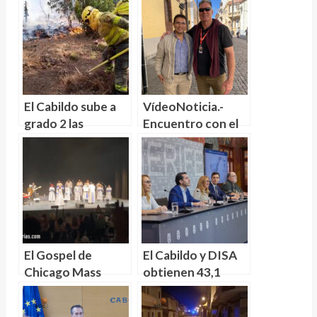
advierte de la
animales
destrucción de
evacuados de
6,610 empleos y
zonas de peligro
aumento del paro
por el incendio en
Tenerife
El Cabildo sube a
VídeoNoticia.-
grado 2 las
Encuentro con el
medidas de
actor Sam Jones,
prevención de
«Flash Gordon» en
incendios en
La Laguna
Tenerife
El Gospel de
El Cabildo y DISA
Chicago Mass
obtienen 43,1
Choir triunfa en el
millones de euros
Auditorio de
para realizar