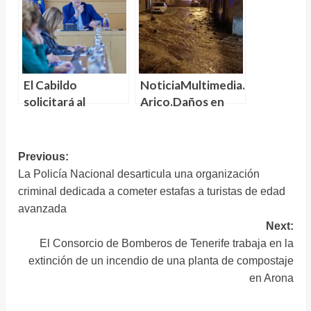
Tenerife
proyectos de
geotermia en
Tenerife
El Cabildo
NoticiaMultimedia.-
solicitará al
Arico.Daños en
Gobierno de
viviendas y
Canarias la
desalojos por
transferencia de
fenómenos
Navegación
Previous:
las competencias
costeros adversos
La Policía Nacional desarticula una organización
de
del Parque
y viento
criminal dedicada a cometer estafas a turistas de edad
entradas
Nacional del Teide
avanzada
Next:
El Consorcio de Bomberos de Tenerife trabaja en la
extinción de un incendio de una planta de compostaje
en Arona