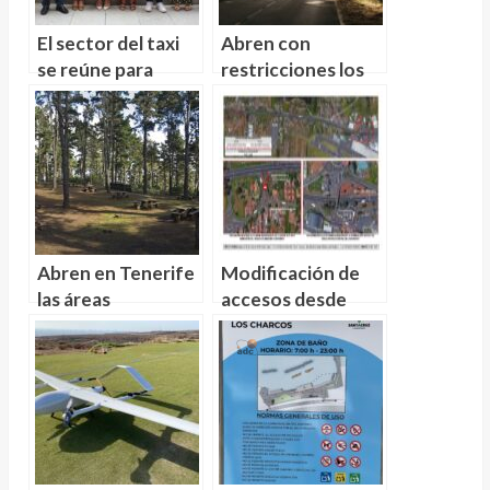
El sector del taxi
Abren con
se reúne para
restricciones los
combatir la
accesos al Teide
implantación de
por La Orotava y
UBER
La Esperanza
Abren en Tenerife
Modificación de
las áreas
accesos desde
recreativas de Las
Guamasa a TF-5
Raices, Chanajiga y
para mejorar la
Lomo La Jara
movilidad a partir
afectadas por el
del Miércoles
incendio