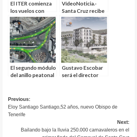
El ITER comienza
VídeoNoticia.-
los vuelos con
Santa Cruz recibe
dron del proyecto
y abre al público la
PERSEO para
nueva zona de
monitorizar el
baño de Los
ecosistema marino
Charcos, en el
litoral de Valleseco
El segundo módulo
Gustavo Escobar
del anillo peatonal
será el director
de Padre Anchieta
general del Gran
se trasladrá el
Hotel Taoro de
Lunes a la Rotonda
Puerto de la Cruz
Navegación
Previous:
(Tenerife)
Eloy Santiago Santiago,52 años, nuevo Obispo de
de
Tenerife
entradas
Next:
Bailando bajo la lluvia 250.000 carnavaleros en el