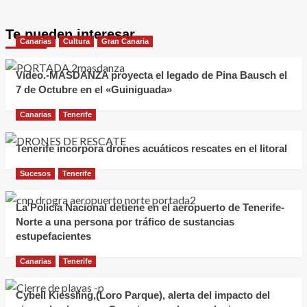
Te pueden interesar
Canarias
Cultura
Gran Canaria
Vídeo.-MASDANZA proyecta el legado de Pina Bausch el
7 de Octubre en el «Guiniguada»
Canarias
Tenerife
Tenerife incorpora drones acuáticos rescates en el litoral
Sucesos
Tenerife
La Policía Nacional detiene en el aeropuerto de Tenerife-
Norte a una persona por tráfico de sustancias
estupefacientes
Canarias
Tenerife
Cybell Kiessling,(Loro Parque), alerta del impacto del