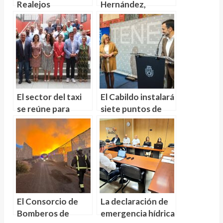
Realejos
Hernández,
Romera Mayor de
las Fiestas de La
Orotava
El sector del taxi
El Cabildo instalará
se reúne para
siete puntos de
combatir la
recarga rápida
implantación de
para vehículos
UBER
eléctricos
El Consorcio de
La declaración de
Bomberos de
emergencia hídrica