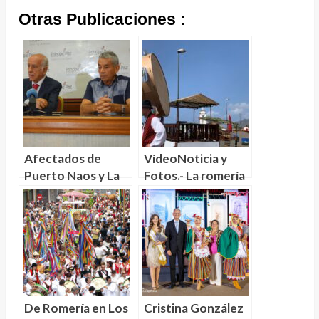
Otras Publicaciones :
Afectados de
VídeoNoticia y
Puerto Naos y La
Fotos.- La romería
Bombilla (La Palma)
de Valle de Guerra
presentan medidas
celebra a lo grande
cautelares
sus 74 años de
urgentes ante el
historia
TSJC
De Romería en Los
Cristina González