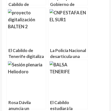
Cabildo de
Gobierno de
Tenerife, CC,
España medidas
advierte de la
para evitar nuevos
destrucción de
«ceros de energía
6,610 empleos y
eléctrica» en
aumento del paro
Tenerife
El Cabildo de
La Policía Nacional
Tenerife digitaliza
desarticula una
las
organización
infraestructuras
criminal dedicada a
hidráulicas
cometer estafas a
turistas de edad
avanzada
Rosa Dávila
El Cabildo
anuncia un
estudiará la