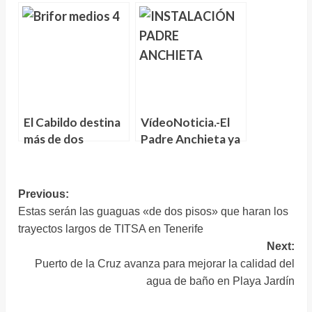
“Heliodoro
próxima semana la
Rodríguez López
posible
de Primera
declaración de
División para un
emergencia hídrica
equipo del siglo
por la sequía
XXI”
El Cabildo destina
VídeoNoticia.-El
más de dos
Padre Anchieta ya
millones de euros
está en su nuevo
al plan de empleo
emplazamiento
para la
«caminando a su
Navegación
Previous:
restauración de las
destino y mirando
Estas serán las guaguas «de dos pisos» que haran los
de
zonas afectadas
a La Laguna»
trayectos largos de TITSA en Tenerife
entradas
por el incendio
Next:
Puerto de la Cruz avanza para mejorar la calidad del
agua de baño en Playa Jardín