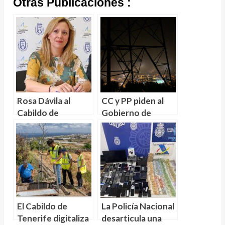
Otras Publicaciones :
Rosa Dávila al
CC y PP piden al
Cabildo de
Gobierno de
Tenerife, CC,
España medidas
advierte de la
para evitar nuevos
destrucción de
«ceros de energía
6,610 empleos y
eléctrica» en
aumento del paro
Tenerife
El Cabildo de
La Policía Nacional
Tenerife digitaliza
desarticula una