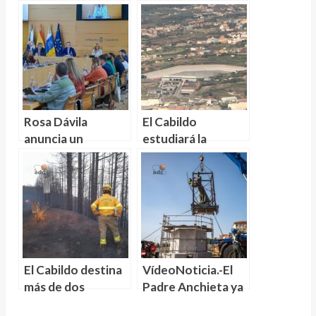
las
organización
infraestructuras
criminal dedicada a
hidráulicas
cometer estafas a
turistas de edad
avanzada
Rosa Dávila
El Cabildo
anuncia un
estudiará la
“Heliodoro
próxima semana la
Rodríguez López
posible
de Primera
declaración de
División para un
emergencia hídrica
equipo del siglo
por la sequía
XXI”
El Cabildo destina
VídeoNoticia.-El
más de dos
Padre Anchieta ya
millones de euros
está en su nuevo