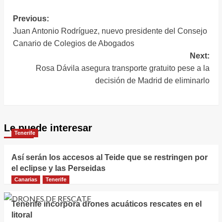
al plan de empleo
emplazamiento
para la
«caminando a su
Navegación
Previous:
restauración de las
destino y mirando
Juan Antonio Rodríguez, nuevo presidente del Consejo
de
zonas afectadas
a La Laguna»
Canario de Colegios de Abogados
entradas
por el incendio
Next:
Rosa Dávila asegura transporte gratuito pese a la
decisión de Madrid de eliminarlo
Le puede interesar
Tenerife
Así serán los accesos al Teide que se restringen por
el eclipse y las Perseidas
Canarias
Tenerife
Tenerife incorpora drones acuáticos rescates en el
litoral