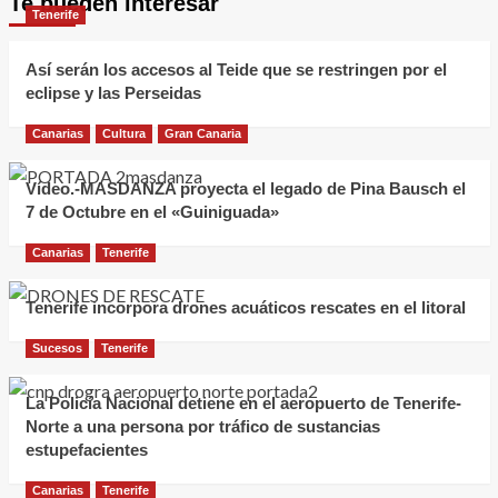
Te pueden interesar
Tenerife
Así serán los accesos al Teide que se restringen por el
eclipse y las Perseidas
Canarias
Cultura
Gran Canaria
Vídeo.-MASDANZA proyecta el legado de Pina Bausch el
7 de Octubre en el «Guiniguada»
Canarias
Tenerife
Tenerife incorpora drones acuáticos rescates en el litoral
Sucesos
Tenerife
La Policía Nacional detiene en el aeropuerto de Tenerife-
Norte a una persona por tráfico de sustancias
estupefacientes
Canarias
Tenerife