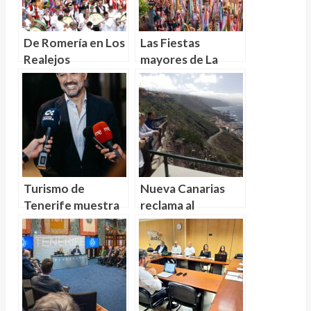
De Romería en Los
Las Fiestas
Realejos
mayores de La
Orotava un
atractivo para más
de 200.000
personas
Turismo de
Nueva Canarias
Tenerife muestra
reclama al
la isla y las bicis de
gobierno municipal
Rose Bike ante 20
de Tacoronte que
millones de
aproveche los 8
personas
millones de euros
conseguidos para
Mesa del Mar y El