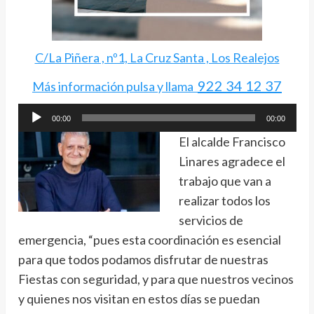
C/La Piñera , nº1, La Cruz Santa , Los Realejos
922 34 12 37
Más información pulsa y llama
Reproductor
00:00
00:00
de
El alcalde Francisco
audio
Linares agradece el
trabajo que van a
realizar todos los
servicios de
emergencia, “pues esta coordinación es esencial
para que todos podamos disfrutar de nuestras
Fiestas con seguridad, y para que nuestros vecinos
y quienes nos visitan en estos días se puedan