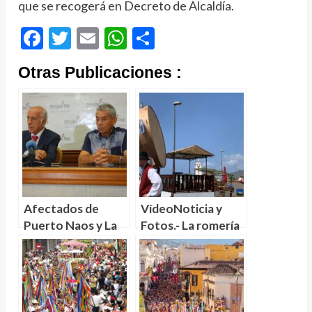
que se recogerá en Decreto de Alcaldía.
Facebook
Twitter
Email
WhatsApp
Compartir
Otras Publicaciones :
Afectados de
VídeoNoticia y
Puerto Naos y La
Fotos.- La romería
Bombilla (La Palma)
de Valle de Guerra
presentan medidas
celebra a lo grande
cautelares
sus 74 años de
urgentes ante el
historia
TSJC