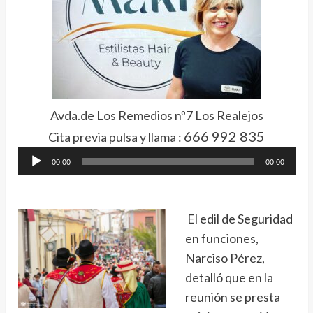
Avda.de Los Remedios nº7 Los Realejos
666 992 835
Cita previa pulsa y llama :
Reproductor
00:00
00:00
de
audio
El edil de Seguridad
en funciones,
Narciso Pérez,
detalló que en la
reunión se presta