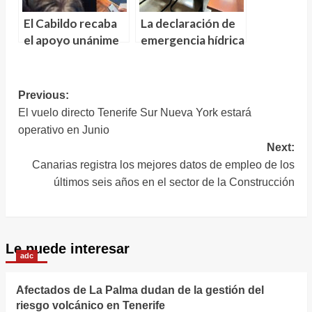
Pris
El Cabildo recaba
La declaración de
el apoyo unánime
emergencia hídrica
de los agentes
en Tenerife prevé
económicos y
77 acciones
sociales a sus
Navegación
Previous:
medidas para
El vuelo directo Tenerife Sur Nueva York estará
de
mejorar la
operativo en Junio
entradas
movilidad
Next:
Canarias registra los mejores datos de empleo de los
últimos seis años en el sector de la Construcción
Le puede interesar
adc
Afectados de La Palma dudan de la gestión del
riesgo volcánico en Tenerife