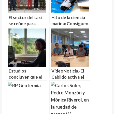
El sector del taxi
Hito de la ciencia
se reúne para
marina: Consiguen
combatir la
por primera un
implantación de
electrocardiograma
UBER
en una orca
embarazada
Estudios
VídeoNoticia.-El
concluyen que el
Cabildo activa el
abuso de las
nivel 2 en el
pantallas puede
incendio de
afectar a la salud
Tenerife para
bucodental
incorporar a la
UME en la
extinción