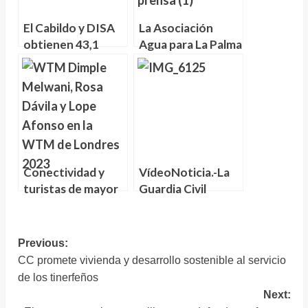
El Cabildo y DISA
La Asociación
obtienen 43,1
Agua para La Palma
millones de euros
exige al Cabildo
para realizar
garantías técnicas
proyectos de
para el Túnel de
geotermia en
Trasvase
Tenerife
Conectividad y
VídeoNoticia.-La
turistas de mayor
Guardia Civil
renta son
investiga a cuatro
objetivos de
activistas por
Tenerife en World
amenazas y
Navegación
Previous:
Travel Market
vandalismo contra
CC promete vivienda y desarrollo sostenible al servicio
de
Loro Parque
de los tinerfeños
entradas
Next: