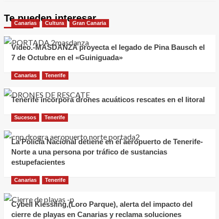
Te pueden interesar
Canarias
Cultura
Gran Canaria
Vídeo.-MASDANZA proyecta el legado de Pina Bausch el
7 de Octubre en el «Guiniguada»
Canarias
Tenerife
Tenerife incorpora drones acuáticos rescates en el litoral
Sucesos
Tenerife
La Policía Nacional detiene en el aeropuerto de Tenerife-
Norte a una persona por tráfico de sustancias
estupefacientes
Canarias
Tenerife
Cybell Kiessling,(Loro Parque), alerta del impacto del
cierre de playas en Canarias y reclama soluciones