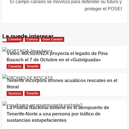
El campo canario se moviliza para defender su futuro y
proteger el POSEI
Le puede interesar
Canarias
Cultura
Gran Canaria
Vídeo.-MASDANZA proyecta el legado de Pina
Bausch el 7 de Octubre en el «Guiniguada»
Canarias
Tenerife
Tenerife incorpora drones acuáticos rescates en el
litoral
Sucesos
Tenerife
La Policía Nacional detiene en el aeropuerto de
Tenerife-Norte a una persona por tráfico de
sustancias estupefacientes