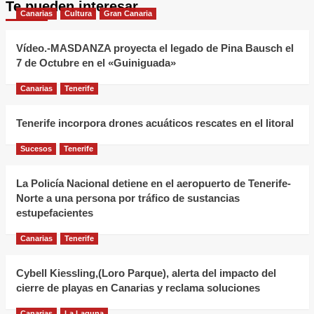
Te pueden interesar
Rechazo
Canarias
Cultura
Gran Canaria
del
Cabildo
Vídeo.-MASDANZA proyecta el legado de Pina Bausch el
de
7 de Octubre en el «Guiniguada»
Tenerife
Canarias
Tenerife
al
atraque
Tenerife incorpora drones acuáticos rescates en el litoral
del
barco
Sucesos
Tenerife
MV
Hondius
La Policía Nacional detiene en el aeropuerto de Tenerife-
Norte a una persona por tráfico de sustancias
con
estupefacientes
Hantavirus
Canarias
Tenerife
Cybell Kiessling,(Loro Parque), alerta del impacto del
cierre de playas en Canarias y reclama soluciones
Canarias
La Laguna