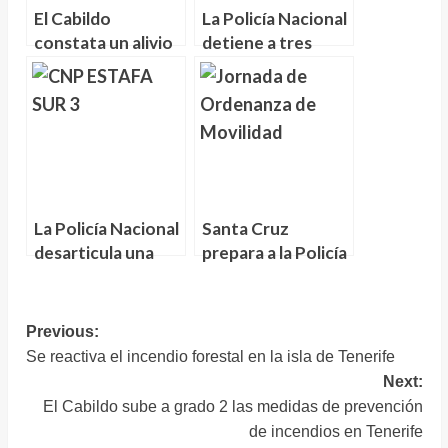
El Cabildo
La Policía Nacional
constata un alivio
detiene a tres
en el tráfico de la
personas e
TF-5 por los
interviene un
cambios en
laboratorio casero
Guamasa
para cocinar crack
La Policía Nacional
Santa Cruz
desarticula una
prepara a la Policía
organización
Local para los
criminal dedicada a
desafíos de la
cometer estafas a
nueva Ordenanza
Navegación
Previous:
turistas de edad
de Movilidad
Se reactiva el incendio forestal en la isla de Tenerife
de
avanzada
Next:
entradas
El Cabildo sube a grado 2 las medidas de prevención
de incendios en Tenerife