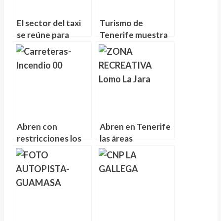
El sector del taxi
Turismo de
se reúne para
Tenerife muestra
combatir la
la isla y las bicis de
implantación de
Rose Bike ante 20
UBER
millones de
personas
Abren con
Abren en Tenerife
restricciones los
las áreas
accesos al Teide
recreativas de Las
por La Orotava y
Raices, Chanajiga y
La Esperanza
Lomo La Jara
afectadas por el
incendio