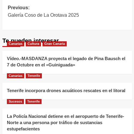
Navegación
Previous:
Galería Coso de La Orotava 2025
de
entradas
Te pueden interesar
Canarias
Cultura
Gran Canaria
Vídeo.-MASDANZA proyecta el legado de Pina Bausch el
7 de Octubre en el «Guiniguada»
Canarias
Tenerife
Tenerife incorpora drones acuáticos rescates en el litoral
Sucesos
Tenerife
La Policía Nacional detiene en el aeropuerto de Tenerife-
Norte a una persona por tráfico de sustancias
estupefacientes