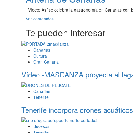
Vídeo: Así se celebra la gastronomía en Canarias con l
Leer
Ver contenidos
más
Te pueden interesar
sobre
Antena
de
Canarias
Canarias
Cultura
Gran Canaria
Vídeo.-MASDANZA proyecta el lega
Canarias
Tenerife
Tenerife incorpora drones acuáticos 
Sucesos
Tenerife