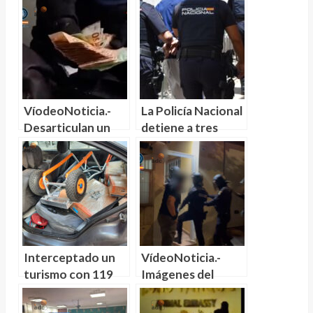
VíodeoNoticia.-
La Policía Nacional
Desarticulan un
detiene a tres
grupo criminal
personas e
dedicado al robo
interviene una
de furgones de
laboratorio casero
reparto de dinero
para cocinar crack
Interceptado un
VídeoNoticia.-
turismo con 119
Imágenes del
Kilos de
operativo policial.
congelados para
Desmantelada