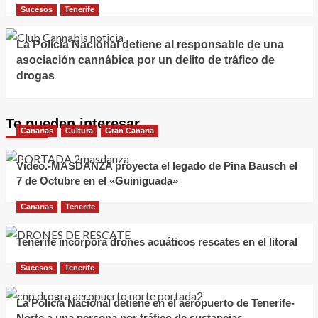
Sucesos
Tenerife
La Policía Nacional detiene al responsable de una
asociación cannábica por un delito de tráfico de
drogas
Te pueden interesar
Canarias
Cultura
Gran Canaria
Vídeo.-MASDANZA proyecta el legado de Pina Bausch el
7 de Octubre en el «Guiniguada»
Canarias
Tenerife
Tenerife incorpora drones acuáticos rescates en el litoral
Sucesos
Tenerife
La Policía Nacional detiene en el aeropuerto de Tenerife-
Norte a una persona por tráfico de sustancias