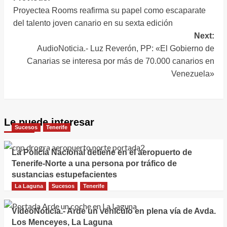
más de 53.000
madera desde
Proyectea Rooms reafirma su papel como escaparate
de
euros
Tenerife rumbo a
del talento joven canario en su sexta edición
entradas
Gran Canaria
Next:
AudioNoticia.- Luz Reverón, PP: «El Gobierno de
Canarias se interesa por más de 70.000 canarios en
Venezuela»
Le puede interesar
Sucesos
Tenerife
La Policía Nacional detiene en el aeropuerto de
Tenerife-Norte a una persona por tráfico de
sustancias estupefacientes
La Laguna
Sucesos
Tenerife
VídeoNoticia.- Arde un vehículo en plena vía de Avda.
Los Menceyes, La Laguna