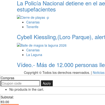
La Policía Nacional detiene en el a
unidades
para
estupefacientes
modernizar
el
transporte
Canarias
público
Tenerife
insular
Cybell Kiessling,(Loro Parque), ale
Canarias
La Laguna
Vídeo.- Más de 12.000 personas ll
Copyright © Todos los derechos reservados.
|
Noticias
Compras
Apply
No products in the cart.
Subtotal:
€
0.00