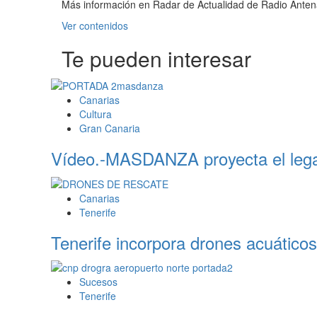
Más información en Radar de Actualidad de Radio Antena
Leer
Ver contenidos
más
Te pueden interesar
sobre
Llegan
las
guaguas
Canarias
de
Cultura
doble
Gran Canaria
piso
a
Vídeo.-MASDANZA proyecta el lega
Tenerife:
el
Cabildo
Canarias
invierte
Tenerife
28,2
Tenerife incorpora drones acuáticos 
millones
de
euros
en
Sucesos
70
Tenerife
nuevas