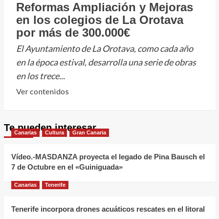
Reformas Ampliación y Mejoras
en los colegios de La Orotava
por más de 300.000€
El Ayuntamiento de La Orotava, como cada año
en la época estival, desarrolla una serie de obras
en los trece...
Leer
Ver contenidos
más
sobre
Te pueden interesar
Reformas
Canarias
Cultura
Gran Canaria
Ampliación
y
Vídeo.-MASDANZA proyecta el legado de Pina Bausch el
Mejoras
7 de Octubre en el «Guiniguada»
en
Canarias
Tenerife
los
colegios
Tenerife incorpora drones acuáticos rescates en el litoral
de