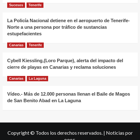
La
Sucesos
Tenerife
Orotava
por
La Policía Nacional detiene en el aeropuerto de Tenerife-
Norte a una persona por tráfico de sustancias
más
estupefacientes
de
300.000€
Canarias
Tenerife
Cybell Kiessling,(Loro Parque), alerta del impacto del
cierre de playas en Canarias y reclama soluciones
Canarias
La Laguna
Vídeo.- Más de 12.000 personas llenan el Baile de Magos
de San Benito Abad en La Laguna
Copyright © Todos los derechos reservados.
|
Noticias
por