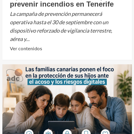
prevenir incendios en Tenerife
La campaña de prevención permanecerá
operativa hasta el 30 de septiembre con un
dispositivo reforzado de vigilancia terrestre,
aérea y...
Leer
Ver contenidos
más
sobre
El
Cabildo
de
Tenerife
la
Operación
Prometeo
2026
para