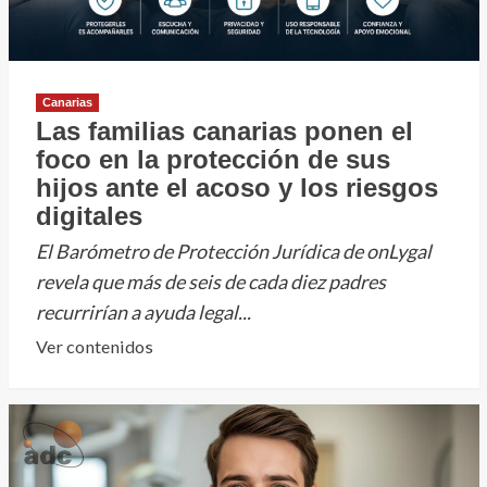
prevenir
incendios
en
Tenerife
Canarias
Las familias canarias ponen el
foco en la protección de sus
hijos ante el acoso y los riesgos
digitales
El Barómetro de Protección Jurídica de onLygal
revela que más de seis de cada diez padres
recurrirían a ayuda legal...
Leer
Ver contenidos
más
sobre
Las
familias
canarias