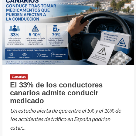
acuáticos
rescates
en
el
litoral
Canarias
El 33% de los conductores
canarios admite conducir
medicado
Un estudio alerta de que entre el 5% y el 10% de
los accidentes de tráfico en España podrían
estar...