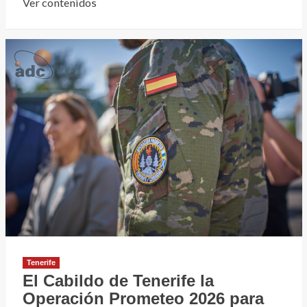
Leer
Ver contenidos
más
sobre
El
33%
de
los
conductores
canarios
admite
conducir
medicado
Tenerife
El Cabildo de Tenerife la
Operación Prometeo 2026 para