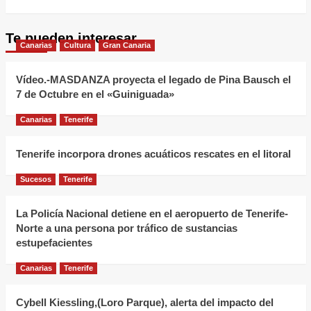
más
sobre
Te pueden interesar
Factores
Canarias
Cultura
Gran Canaria
genéticos,
pigmentos
Vídeo.-MASDANZA proyecta el legado de Pina Bausch el
alimentarios,
7 de Octubre en el «Guiniguada»
el
Canarias
Tenerife
tabaco
y
Tenerife incorpora drones acuáticos rescates en el litoral
algunos
medicamentos
Sucesos
Tenerife
determinan
el
La Policía Nacional detiene en el aeropuerto de Tenerife-
Norte a una persona por tráfico de sustancias
color
estupefacientes
amarillo
de
Canarias
Tenerife
los
dientes
Cybell Kiessling,(Loro Parque), alerta del impacto del