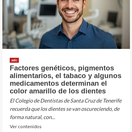
ponen
el
foco
en
la
protección
de
sus
adc
hijos
Factores genéticos, pigmentos
ante
alimentarios, el tabaco y algunos
el
medicamentos determinan el
acoso
color amarillo de los dientes
y
El Colegio de Dentistas de Santa Cruz de Tenerife
los
recuerda que los dientes se van oscureciendo, de
riesgos
digitales
forma natural, con...
Leer
Ver contenidos