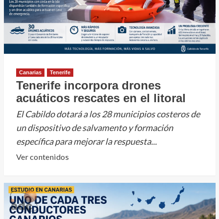
Canarias
Tenerife
Tenerife incorpora drones
acuáticos rescates en el litoral
El Cabildo dotará a los 28 municipios costeros de
un dispositivo de salvamento y formación
específica para mejorar la respuesta...
Leer
Ver contenidos
más
sobre
Tenerife
incorpora
drones