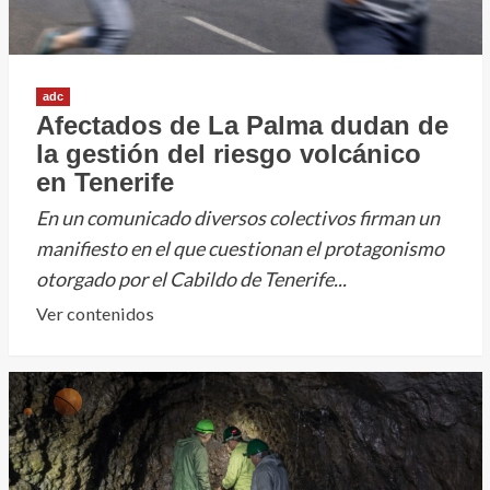
la
apuesta
por
desaladoras
adc
cuestionadas
Afectados de La Palma dudan de
hasta
la gestión del riesgo volcánico
por
en Tenerife
la
En un comunicado diversos colectivos firman un
UE
manifiesto en el que cuestionan el protagonismo
otorgado por el Cabildo de Tenerife...
Leer
Ver contenidos
más
sobre
Afectados
de
La
Palma