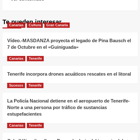
más
sobre
Te pueden interesar
Agua
Canarias
Cultura
Gran Canaria
para
La
Vídeo.-MASDANZA proyecta el legado de Pina Bausch el
Palma
7 de Octubre en el «Guiniguada»
y
Canarias
Tenerife
Carlos
Soler
Tenerife incorpora drones acuáticos rescates en el litoral
cuestionan
la
Sucesos
Tenerife
presencia
de
La Policía Nacional detiene en el aeropuerto de Tenerife-
Norte a una persona por tráfico de sustancias
microplásticos
estupefacientes
en
acuíferos
Canarias
Tenerife
de
La