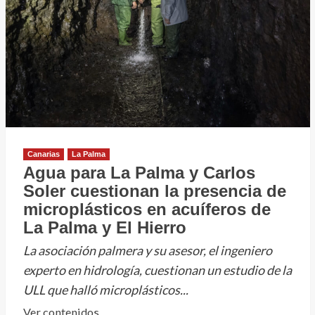
dudan
de
la
gestión
del
riesgo
volcánico
en
Tenerife
Canarias
La Palma
Agua para La Palma y Carlos
Soler cuestionan la presencia de
microplásticos en acuíferos de
La Palma y El Hierro
La asociación palmera y su asesor, el ingeniero
experto en hidrología, cuestionan un estudio de la
ULL que halló microplásticos...
Leer
Ver contenidos