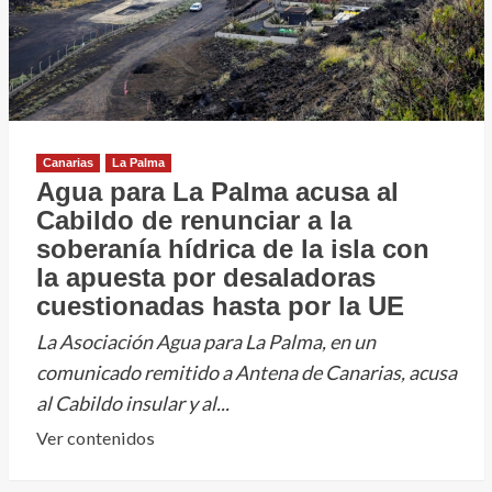
Canarias
La Palma
Agua para La Palma acusa al
Cabildo de renunciar a la
soberanía hídrica de la isla con
la apuesta por desaladoras
cuestionadas hasta por la UE
La Asociación Agua para La Palma, en un
comunicado remitido a Antena de Canarias, acusa
al Cabildo insular y al...
Leer
Ver contenidos
más
sobre