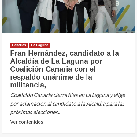
GastroCanarias
el
potencial
gastronómico
de
La
Canarias
La Laguna
Laguna
Fran Hernández, candidato a la
Alcaldía de La Laguna por
Coalición Canaria con el
respaldo unánime de la
militancia,
Coalición Canaria cierra filas en La Laguna y elige
por aclamación al candidato a la Alcaldía para las
próximas elecciones...
Leer
Ver contenidos
más
sobre