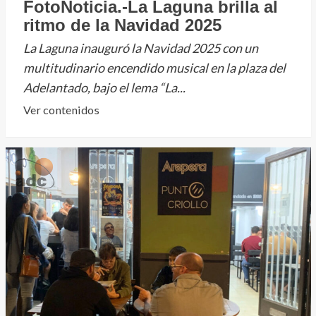
FotoNoticia.-La Laguna brilla al
ritmo de la Navidad 2025
La Laguna inauguró la Navidad 2025 con un
multitudinario encendido musical en la plaza del
Adelantado, bajo el lema “La...
Leer
Ver contenidos
más
sobre
FotoNoticia.-
La
Laguna
brilla
al
ritmo
de
la
Navidad