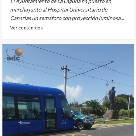
la
El Ayuntamiento de La Laguna ha puesto en
militancia,
marcha junto al Hospital Universitario de
Canarias un semáforo con proyección luminosa...
Leer
Ver contenidos
más
sobre
Semáforos
para
los
que
no
van
mirando
pa
´lante
en
La
Laguna