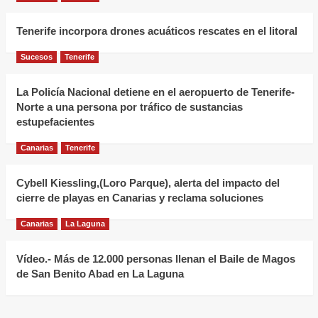
abierta
y
Tenerife incorpora drones acuáticos rescates en el litoral
vive
una
Sucesos
Tenerife
nueva
etapa
La Policía Nacional detiene en el aeropuerto de Tenerife-
Norte a una persona por tráfico de sustancias
de
estupefacientes
éxito
en
Canarias
Tenerife
La
Laguna
Cybell Kiessling,(Loro Parque), alerta del impacto del
cierre de playas en Canarias y reclama soluciones
Canarias
La Laguna
Vídeo.- Más de 12.000 personas llenan el Baile de Magos
de San Benito Abad en La Laguna