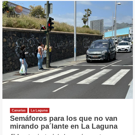
Fran
Hernández,
candidato
a
la
Alcaldía
de
La
Laguna
por
Coalición
Canaria
con
el
Canarias
La Laguna
respaldo
Semáforos para los que no van
unánime
mirando pa´lante en La Laguna
de