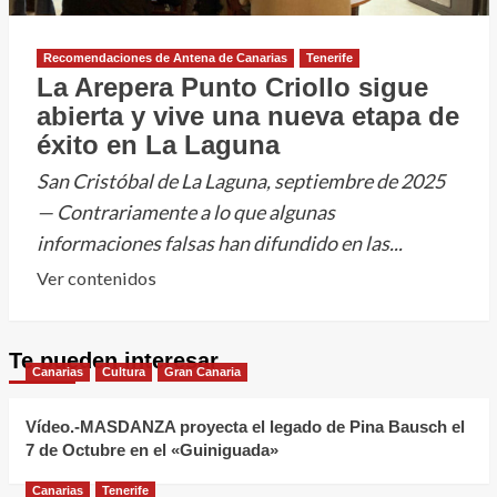
2025
Recomendaciones de Antena de Canarias
Tenerife
La Arepera Punto Criollo sigue
abierta y vive una nueva etapa de
éxito en La Laguna
San Cristóbal de La Laguna, septiembre de 2025
— Contrariamente a lo que algunas
informaciones falsas han difundido en las...
Leer
Ver contenidos
más
sobre
Te pueden interesar
La
Canarias
Cultura
Gran Canaria
Arepera
Punto
Vídeo.-MASDANZA proyecta el legado de Pina Bausch el
Criollo
7 de Octubre en el «Guiniguada»
sigue
Canarias
Tenerife