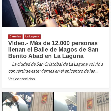
Canarias
La Laguna
Vídeo.- Más de 12.000 personas
llenan el Baile de Magos de San
Benito Abad en La Laguna
La ciudad de San Cristóbal de La Laguna volvió a
convertirse este viernes en el epicentro de las...
Leer
Ver contenidos
más
sobre
Vídeo.-
Más
de