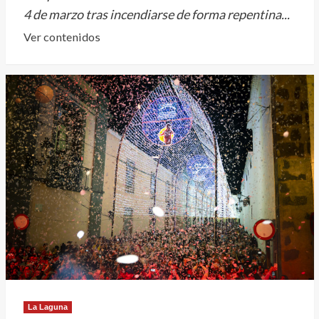
4 de marzo tras incendiarse de forma repentina...
Leer
Ver contenidos
más
sobre
VídeoNoticia.-
Arde
un
vehículo
en
plena
vía
de
Avda.
Los
Menceyes,
La
Laguna
La Laguna