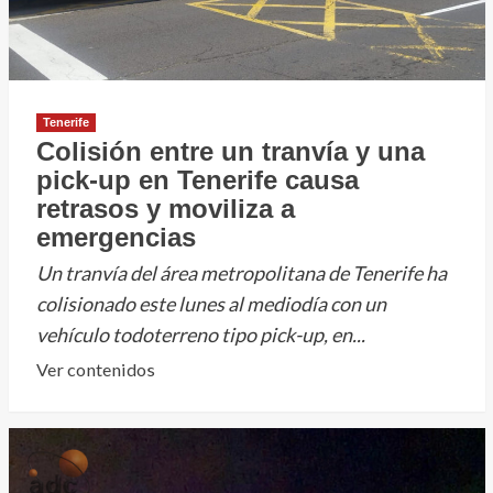
Tenerife
Colisión entre un tranvía y una
pick-up en Tenerife causa
retrasos y moviliza a
emergencias
Un tranvía del área metropolitana de Tenerife ha
colisionado este lunes al mediodía con un
vehículo todoterreno tipo pick-up, en...
Leer
Ver contenidos
más
sobre
Colisión
entre