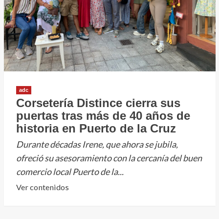
adc
Corsetería Distince cierra sus
puertas tras más de 40 años de
historia en Puerto de la Cruz
Durante décadas Irene, que ahora se jubila,
ofreció su asesoramiento con la cercanía del buen
comercio local Puerto de la...
Leer
Ver contenidos
más
sobre