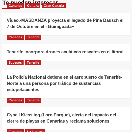
Te pueden interesar
Corsetería
Canarias
Cultura
Gran Canaria
Distince
cierra
Vídeo.-MASDANZA proyecta el legado de Pina Bausch el
sus
7 de Octubre en el «Guiniguada»
puertas
Canarias
Tenerife
tras
más
Tenerife incorpora drones acuáticos rescates en el litoral
de
40
Sucesos
Tenerife
años
de
La Policía Nacional detiene en el aeropuerto de Tenerife-
Norte a una persona por tráfico de sustancias
historia
estupefacientes
en
Puerto
Canarias
Tenerife
de
la
Cybell Kiessling,(Loro Parque), alerta del impacto del
Cruz
cierre de playas en Canarias y reclama soluciones
Canarias
La Laguna