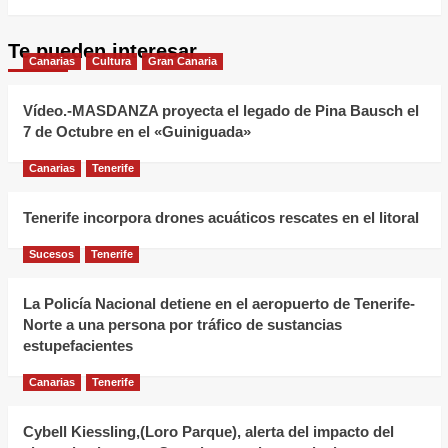
más
sobre
Te pueden interesar
Llegan
Canarias
Cultura
Gran Canaria
las
guaguas
Vídeo.-MASDANZA proyecta el legado de Pina Bausch el
de
7 de Octubre en el «Guiniguada»
doble
Canarias
Tenerife
piso
a
Tenerife incorpora drones acuáticos rescates en el litoral
Tenerife:
el
Sucesos
Tenerife
Cabildo
invierte
La Policía Nacional detiene en el aeropuerto de Tenerife-
Norte a una persona por tráfico de sustancias
28,2
estupefacientes
millones
de
Canarias
Tenerife
euros
en
Cybell Kiessling,(Loro Parque), alerta del impacto del