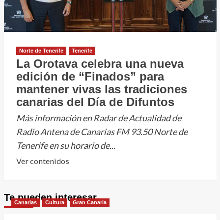
Norte de Tenerife
Tenerife
La Orotava celebra una nueva
edición de “Finados” para
mantener vivas las tradiciones
canarias del Día de Difuntos
Más información en Radar de Actualidad de
Radio Antena de Canarias FM 93.50 Norte de
Tenerife en su horario de...
Leer
Ver contenidos
más
sobre
Te pueden interesar
La
Canarias
Cultura
Gran Canaria
Orotava