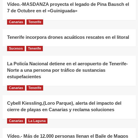
celebra
Vídeo.-MASDANZA proyecta el legado de Pina Bausch el
una
7 de Octubre en el «Guiniguada»
nueva
Canarias
Tenerife
edición
de
Tenerife incorpora drones acuáticos rescates en el litoral
“Finados”
para
Sucesos
Tenerife
mantener
vivas
La Policía Nacional detiene en el aeropuerto de Tenerife-
Norte a una persona por tráfico de sustancias
las
estupefacientes
tradiciones
canarias
Canarias
Tenerife
del
Día
Cybell Kiessling,(Loro Parque), alerta del impacto del
de
cierre de playas en Canarias y reclama soluciones
Difuntos
Canarias
La Laguna
Vídeo.- Más de 12.000 personas llenan el Baile de Magos