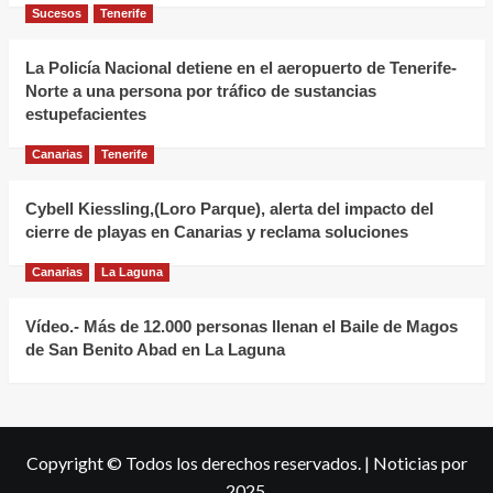
y
Sucesos
Tenerife
sabor
de
La Policía Nacional detiene en el aeropuerto de Tenerife-
Norte a una persona por tráfico de sustancias
la
estupefacientes
cocina
canaria
Canarias
Tenerife
en
Santa
Cybell Kiessling,(Loro Parque), alerta del impacto del
Úrsula
cierre de playas en Canarias y reclama soluciones
Canarias
La Laguna
Vídeo.- Más de 12.000 personas llenan el Baile de Magos
de San Benito Abad en La Laguna
Copyright © Todos los derechos reservados.
|
Noticias
por
2025.