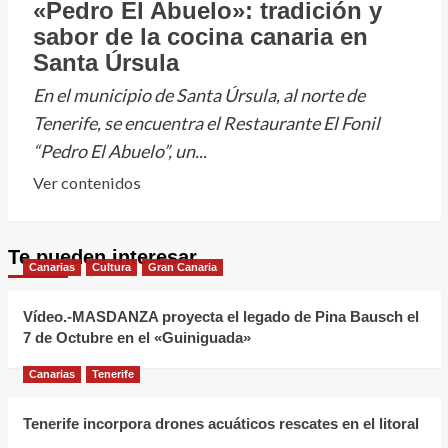
«Pedro El Abuelo»: tradición y
sabor de la cocina canaria en
Santa Úrsula
En el municipio de Santa Úrsula, al norte de
Tenerife, se encuentra el Restaurante El Fonil
“Pedro El Abuelo”, un...
Leer
Ver contenidos
más
sobre
Te pueden interesar
Restaurante
Canarias
Cultura
Gran Canaria
Guachinche
El
Vídeo.-MASDANZA proyecta el legado de Pina Bausch el
Fonil
7 de Octubre en el «Guiniguada»
«Pedro
Canarias
Tenerife
El
Abuelo»:
Tenerife incorpora drones acuáticos rescates en el litoral
tradición