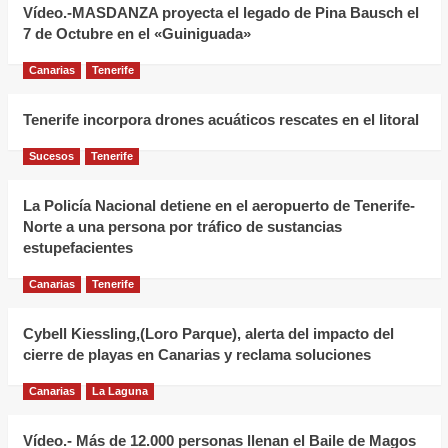
pigmentos
Vídeo.-MASDANZA proyecta el legado de Pina Bausch el
alimentarios,
7 de Octubre en el «Guiniguada»
el
Canarias
Tenerife
tabaco
y
Tenerife incorpora drones acuáticos rescates en el litoral
algunos
medicamentos
Sucesos
Tenerife
determinan
el
La Policía Nacional detiene en el aeropuerto de Tenerife-
Norte a una persona por tráfico de sustancias
color
estupefacientes
amarillo
de
Canarias
Tenerife
los
dientes
Cybell Kiessling,(Loro Parque), alerta del impacto del
cierre de playas en Canarias y reclama soluciones
Canarias
La Laguna
Vídeo.- Más de 12.000 personas llenan el Baile de Magos