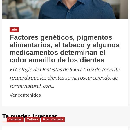
adc
Factores genéticos, pigmentos
alimentarios, el tabaco y algunos
medicamentos determinan el
color amarillo de los dientes
El Colegio de Dentistas de Santa Cruz de Tenerife
recuerda que los dientes se van oscureciendo, de
forma natural, con...
Leer
Ver contenidos
más
sobre
Te pueden interesar
Factores
Canarias
Cultura
Gran Canaria
genéticos,