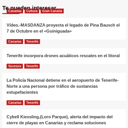
sobre
Te pueden interesar
Colors
Canarias
Cultura
Gran Canaria
to
Wear:
Vídeo.-MASDANZA proyecta el legado de Pina Bausch el
Personalización
7 de Octubre en el «Guiniguada»
a
Canarias
Tenerife
Medida
en
Tenerife incorpora drones acuáticos rescates en el litoral
Puerto
de
Sucesos
Tenerife
la
Cruz
La Policía Nacional detiene en el aeropuerto de Tenerife-
Norte a una persona por tráfico de sustancias
estupefacientes
Canarias
Tenerife
Cybell Kiessling,(Loro Parque), alerta del impacto del
cierre de playas en Canarias y reclama soluciones