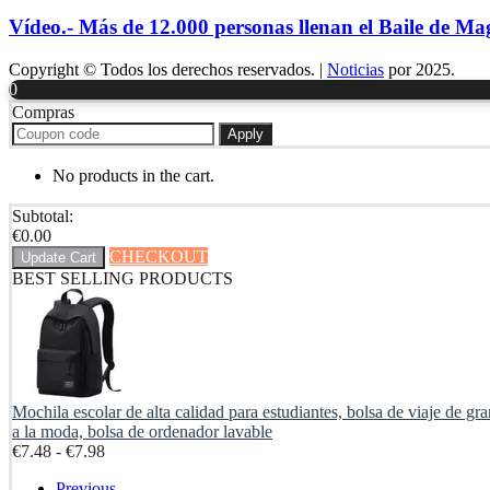
Vídeo.- Más de 12.000 personas llenan el Baile de 
Copyright © Todos los derechos reservados.
|
Noticias
por 2025.
0
Compras
Apply
No products in the cart.
Subtotal:
€
0.00
CHECKOUT
Update Cart
BEST SELLING PRODUCTS
Mochila escolar de alta calidad para estudiantes, bolsa de viaje de gr
a la moda, bolsa de ordenador lavable
Rango
€
7.48
-
€
7.98
de
Previous
precios: