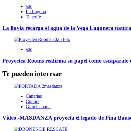
adc
La Laguna
Tenerife
La lluvia recarga el agua de la Vega Lagunera natur
adc
Proyectea Rooms reafirma su papel como escaparate de
Te pueden interesar
Canarias
Cultura
Gran Canaria
Vídeo.-MASDANZA proyecta el legado de Pina Bausch