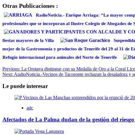
Otras Publicaciones :
RadioNoticia.- Enrique Arriaga: “La mayor compr
profesionales que se incorporan al Ilustre Colegio de Abogados de 
fiestas mayores de la Villa
Suspendida
mejor de la Gastronomía y productos de Tenerife del 29 al 31 de 
Refugio internacional para animales del Norte de Tenerife
Navegación
Previous:
La Orotava distingue con su Medalla de Oro a la Coral Lice
Next:
AudioNoticia.-Vecinos de Tacoronte rechazan la desaladora y se
de
entradas
Le puede interesar
adc
Afectados de La Palma dudan de la gestión del riesgo 